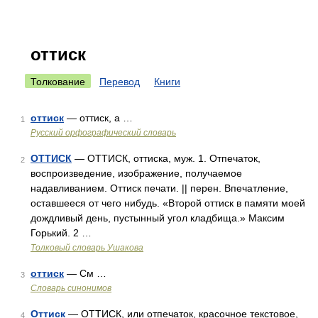
оттиск
Толкование
Перевод
Книги
оттиск
— оттиск, а …
1
Русский орфографический словарь
ОТТИСК
— ОТТИСК, оттиска, муж. 1. Отпечаток,
2
воспроизведение, изображение, получаемое
надавливанием. Оттиск печати. || перен. Впечатление,
оставшееся от чего нибудь. «Второй оттиск в памяти моей
дождливый день, пустынный угол кладбища.» Максим
Горький. 2 …
Толковый словарь Ушакова
оттиск
— См …
3
Словарь синонимов
Оттиск
— ОТТИСК, или отпечаток, красочное текстовое,
4