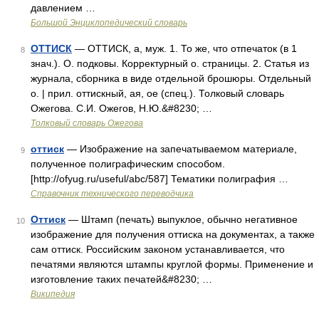
давлением …
Большой Энциклопедический словарь
ОТТИСК
— ОТТИСК, а, муж. 1. То же, что отпечаток (в 1
8
знач.). О. подковы. Корректурный о. страницы. 2. Статья из
журнала, сборника в виде отдельной брошюры. Отдельный
о. | прил. оттискный, ая, ое (спец.). Толковый словарь
Ожегова. С.И. Ожегов, Н.Ю.&#8230; …
Толковый словарь Ожегова
оттиск
— Изображение на запечатываемом материале,
9
полученное полиграфическим способом.
[http://ofyug.ru/useful/abc/587] Тематики полиграфия …
Справочник технического переводчика
Оттиск
— Штамп (печать) выпуклое, обычно негативное
10
изображение для получения оттиска на документах, а также
сам оттиск. Российским законом устанавливается, что
печатями являются штампы круглой формы. Применение и
изготовление таких печатей&#8230; …
Википедия