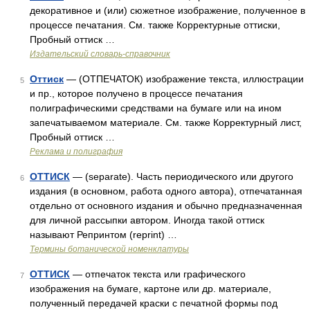
декоративное и (или) сюжетное изображение, полученное в
процессе печатания. См. также Корректурные оттиски,
Пробный оттиск …
Издательский словарь-справочник
Оттиск
— (ОТПЕЧАТОК) изображение текста, иллюстрации
5
и пр., которое получено в процессе печатания
полиграфическими средствами на бумаге или на ином
запечатываемом материале. См. также Корректурный лист,
Пробный оттиск …
Реклама и полиграфия
ОТТИСК
— (separate). Часть периодического или другого
6
издания (в основном, работа одного автора), отпечатанная
отдельно от основного издания и обычно предназначенная
для личной рассыпки автором. Иногда такой оттиск
называют Репринтом (reprint) …
Термины ботанической номенклатуры
ОТТИСК
— отпечаток текста или графического
7
изображения на бумаге, картоне или др. материале,
полученный передачей краски с печатной формы под